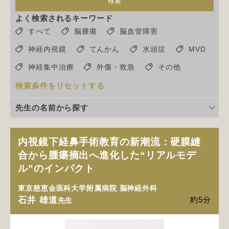
検索
よく検索されるキーワード
すべて
脳腫瘍
脳血管障害
神経内視鏡
てんかん
水頭症
MVD
神経集中治療
外傷・救急
その他
検索条件をリセットする
先生の名前から探す
内視鏡下経鼻手術教育の新潮流：硬膜縫
合から腫瘍摘出へ進化した“リアルモデ
ル”のインパクト
東京慈恵会医科大学附属病院 脳神経外科
石井 雄道
約5分
先生