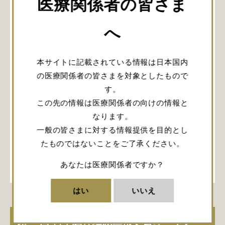
医療関係者の皆さま
へ
本サイトに記載されている情報は日本国内
外減圧術でDuraGen®を使用した際の最適な頭蓋骨形成
の医療関係者の皆さまを対象としたもので
術の時期を明らかにするため、埼玉医科大学国際医療セ
ンター 脳神経外科の前田拓真先生らにより、頭蓋形成術
す。
時の硬膜再生組織を組織病理学的に解析した研究が発表
この先の情報は医療関係者の向けの情報と
されました。本研究では、おおよそ術後1ヶ月で
なります。
DuraGen®が内因性コラーゲンに置き換わることが示さ
れ、頭蓋形成術の適切な時期を判断する有用な指標とな
一般の皆さまに対する情報提供を目的とし
ることが期待されています。ぜひご一読ください。
たものではないことをご了承ください。
詳しく見る
あなたは医療関係者ですか？
はい
いいえ
第27回 日本脳神経減圧術学会のハイラ