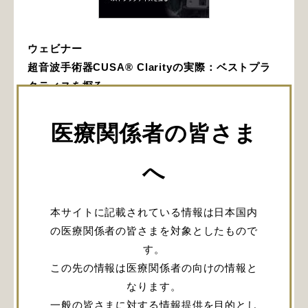
ウェビナー
超音波手術器CUSA® Clarityの実際：ベストプラ
クティスを探る
日時：2022年8月31日（水）18:00～19:30予定
会場：オンライン
医療関係者の皆さま
悪性腫瘍摘出術における超音波手術器の使用方法
金森 政之 先生（東北大学 脳神経外科）
へ
頭蓋底腫瘍治療における手術エンドポイントについ
て（演題名は変更する可能性があります。）
大宅 宗一 先生（埼玉医科大学 総合医療センター
本サイトに記載されている情報は日本国内
脳神経外科）
の医療関係者の皆さまを対象としたもので
私たちのCUSA® Clarity使用法：安全に、最大限に
す。
活かすため（演題名は変更する可能性があります。
この先の情報は医療関係者の向けの情報と
山本 哲哉 先生（横浜市立大学 脳神経外科）
なります。
詳細・お申込みは
こちら
一般の皆さまに対する情報提供を目的とし