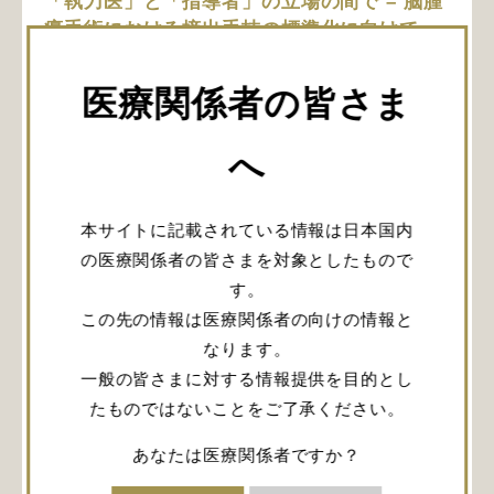
「執刀医」と「指導者」の立場の間で – 脳腫
瘍手術における摘出手技の標準化に向けて
演者：後藤 剛夫（大阪市立大学 脳神経外科)
医療関係者の皆さま
Regional IPA / JPS Meeting 第36
へ
回日本老年精神医学会 共催セミナー
本サイトに記載されている情報は日本国内
の医療関係者の皆さまを対象としたもので
す。
この先の情報は医療関係者の向けの情報と
なります。
一般の皆さまに対する情報提供を目的とし
たものではないことをご了承ください。
あなたは医療関係者ですか？