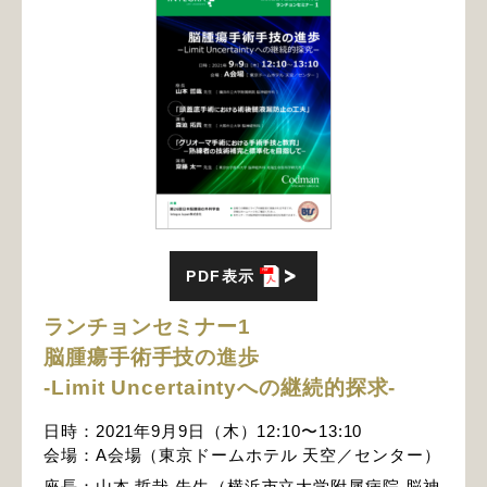
PDF表示
ランチョンセミナー1
脳腫瘍手術手技の進歩
-Limit Uncertaintyへの継続的探求-
日時：2021年9月9日（木）12:10〜13:10
会場：A会場（東京ドームホテル 天空／センター）
座長：山本 哲哉 先生（横浜市立大学附属病院 脳神