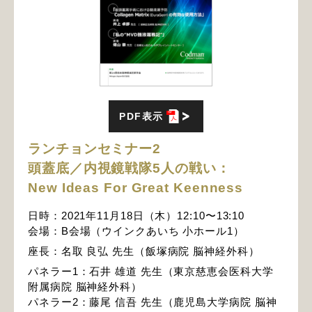
PDF表示
ランチョンセミナー2
頭蓋底／内視鏡戦隊5人の戦い：
New Ideas For Great Keenness
日時：2021年11月18日（木）12:10〜13:10
会場：B会場（ウインクあいち 小ホール1）
座長：名取 良弘 先生（飯塚病院 脳神経外科）
パネラー1：石井 雄道 先生（東京慈恵会医科大学
附属病院 脳神経外科）
パネラー2：藤尾 信吾 先生（鹿児島大学病院 脳神