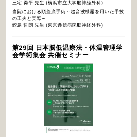
三宅 勇平 先生 (横浜市立大学脳神経外科)
当院における頭蓋底手術～超音波機器を用いた手技
の工夫と実際～
鮫島 哲朗 先生 (東京逓信病院脳神経外科)
第29回 日本脳低温療法・体温管理学
会学術集会 共催セミナー