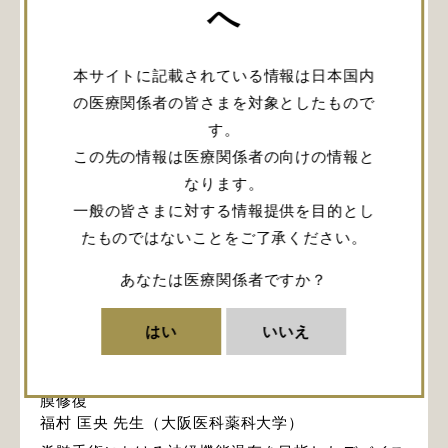
へ
本サイトに記載されている情報は日本国内
の医療関係者の皆さまを対象としたもので
す。
PDF表示
この先の情報は医療関係者の向けの情報と
なります。
New Trends in Spine Surgery:
一般の皆さまに対する情報提供を目的とし
Technological Advances in
たものではないことをご了承ください。
Precision and Safety
あなたは医療関係者ですか？
日時：2026年6月20日（土） 13:20〜14:20
会場：Room A（大阪国際会議場10F 1003）
はい
いいえ
座長：髙見 俊宏 先生（大阪医科薬科大学）
コラーゲンマトリックスの革新がもたらす安全な硬
膜修復
福村 匡央 先生（大阪医科薬科大学）