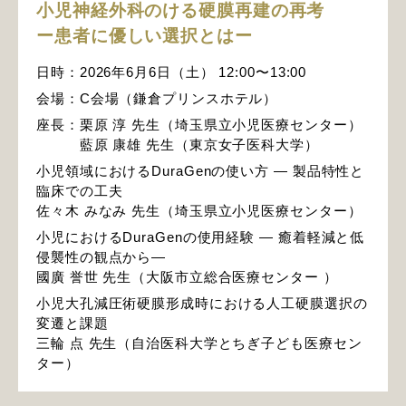
小児神経外科のける硬膜再建の再考
ー患者に優しい選択とはー
日時：2026年6月6日（土） 12:00〜13:00
会場：C会場（鎌倉プリンスホテル）
座長：栗原 淳 先生（埼玉県立小児医療センター）
藍原 康雄 先生（東京女子医科大学）
小児領域におけるDuraGenの使い方 ― 製品特性と
臨床での工夫
佐々木 みなみ 先生（埼玉県立小児医療センター）
小児におけるDuraGenの使用経験 ― 癒着軽減と低
侵襲性の観点から―
國廣 誉世 先生（大阪市立総合医療センター ）
小児大孔減圧術硬膜形成時における人工硬膜選択の
変遷と課題
三輪 点 先生（自治医科大学とちぎ子ども医療セン
ター）