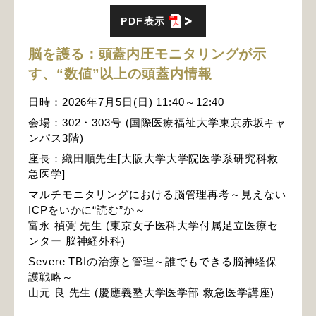
PDF表示
脳を護る：頭蓋内圧モニタリングが示
す、“数値”以上の頭蓋内情報
日時：2026年7月5日(日) 11:40～12:40
会場：302・303号 (国際医療福祉大学東京赤坂キャ
ンパス3階)
座長：織田順先生[大阪大学大学院医学系研究科救
急医学]
マルチモニタリングにおける脳管理再考～見えない
ICPをいかに“読む”か～
富永 禎弼 先生 (東京女子医科大学付属足立医療セ
ンター 脳神経外科)
Severe TBIの治療と管理～誰でもできる脳神経保
護戦略～
山元 良 先生 (慶應義塾大学医学部 救急医学講座)