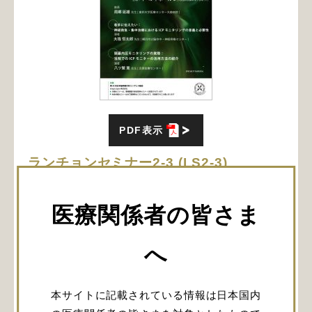
PDF表示
ランチョンセミナー2-3 (LS2-3)
脳を護る：頭蓋内モニタリングの5W1H
とは？
医療関係者の皆さま
～よりよく活用するためのエビデンスと
ティップス～
へ
日時：2023年5月20日(土) 12:00～13:00
会場：イベントホールE（大阪国際会議場 第2会場
本サイトに記載されている情報は日本国内
3F）