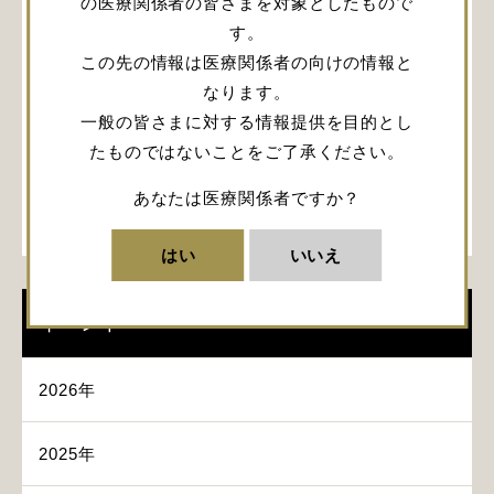
の医療関係者の皆さまを対象としたもので
座長：周郷 延雄 先生（東邦大学医療センター大森
す。
病院）
この先の情報は医療関係者の向けの情報と
若手に伝えたい：神経救急・集中治療におけるICP
なります。
モニタリングの意義と必要性
演者：大塩 恒太郎 先生（横浜市立脳卒中・神経脊
一般の皆さまに対する情報提供を目的とし
椎センター）
たものではないことをご了承ください。
頭蓋内圧モニタリングの実際：当院でのICP モニタ
ーの活用方法の紹介
あなたは医療関係者ですか？
演者：八ツ繁 寛 先生（災害医療センター）
はい
いいえ
イベント
2026年
2025年