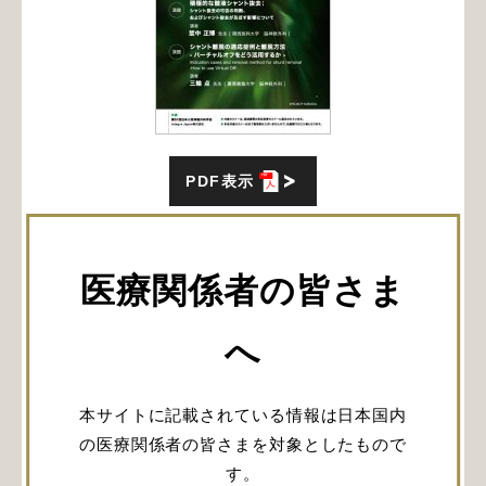
PDF表示
ランチョンセミナー2 (LS2)
シャント抜去・離脱の意義と可能性
医療関係者の皆さま
日時：2023年6月9日（金）12:15～13:15
会場：B会場（ライトキューブ宇都宮 2F 大会議室
へ
202）
座長：西山 健一 先生 (新潟県厚生農業協同組合連
合会 新潟医療センター 脳神経外科)
本サイトに記載されている情報は日本国内
積極的な髄液シャント抜去；シャント抜去の可否の
の医療関係者の皆さまを対象としたもので
判断、およびシャント抜去が及ぼす影響について
す。