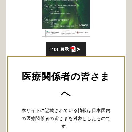
PDF表示
ランチョンセミナー6 (LS6)
脳腫瘍手術Up to Date：デバイスの真価
医療関係者の皆さま
と”私の戦略”
へ
日時：2023年9月30日（土）12:05～13:05
会場：会議室101A+B（出島メッセ1F)
座長：園田 順彦 先生(山形大学医学部附属病院 脳
本サイトに記載されている情報は日本国内
神経外科 教授）
の医療関係者の皆さまを対象としたもので
強さと優しさを兼ね備えた脳腫瘍摘出術 -デバイス
す。
の適材適所-