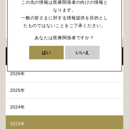
この先の情報は医療関係者の向けの情報と
演者：田村 亮太 先生（慶應義塾大学病院 脳神経外
科 助教）
なります。
脳腫瘍手術における機器選択
一般の皆さまに対する情報提供を目的とし
演者：近藤 聡英 先生（順天堂大学医学部 脳神経外
たものではないことをご了承ください。
科学講座 教授）
あなたは医療関係者ですか？
はい
いいえ
イベント
2026年
2025年
2024年
2023年