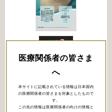
PDF表示
1日で神経集中治療に自信がつくセミナー！
医療関係者の皆さま
日時：2023年10月28日 8:30～
会場：
国際医療福祉大学 東京赤坂キャンパス
へ
本コースは、普段から神経集中治療に携わってい
る、あるいは携わりたい脳神経外科医/救急医を対
象としています。専攻医の先生方はもちろんです
本サイトに記載されている情報は日本国内
が、専門医の先生方にとっても充実したセミナーに
の医療関係者の皆さまを対象としたもので
なると思います。
また、ICUに携わっている看護師の方々にもわかり
す。
やすい解説を行います。
この先の情報は医療関係者の向けの情報と