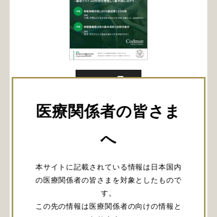
PDF表示
Modern Spinesurgery Techniques
医療関係者の皆さま
~最新デバイスの特性を理解して最大限
に活かす~
へ
日時：2024年6月13日[木] 12:10〜13:10
会場：B会場 (大阪国際交流センター2Fさくら東)
本サイトに記載されている情報は日本国内
座長:乾 敏彦 先生 (富永病院)
の医療関係者の皆さまを対象としたもので
脊椎脊髄手術における髄液漏とその対策
す。
大橋 洋輝 先生 (東京慈恵会医科大学脊椎・脊髄セ
この先の情報は医療関係者の向けの情報と
ンター脳神経外科)