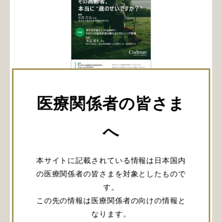
PDF表示
医療関係者の皆さま
その高齢者、本当に“歳のせいですか？”
へ
日時：2026年6月28日（日） 12:10〜13:10
会場：1会場（城山ホテル鹿児島 2Fアメジスト）
本サイトに記載されている情報は日本国内
座長：田尻 征治 先生（熊本市立熊本市民病院 脳神
の医療関係者の皆さまを対象としたもので
経外科）
す。
歩き方が教えてくれるiNPH：かかりつけ脳外科医
この先の情報は医療関係者の向けの情報と
の新たなスクリーニング戦略
雨宮 健生 先生（独立行政法人 国立病院機構 九州
なります。