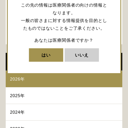
ICPをいかに“読む”か～
この先の情報は医療関係者の向けの情報と
富永 禎弼 先生 (東京女子医科大学付属足立医療セ
なります。
ンター 脳神経外科)
一般の皆さまに対する情報提供を目的とし
Severe TBIの治療と管理～誰でもできる脳神経保
たものではないことをご了承ください。
護戦略～
山元 良 先生 (慶應義塾大学医学部 救急医学講座)
あなたは医療関係者ですか？
はい
いいえ
イベント
2026年
2025年
2024年