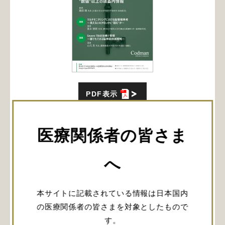
PDF表示
脳を護る：頭蓋内圧モニタリングが示
す、“数値”以上の頭蓋内情報
医療関係者の皆さま
日時：2026年7月5日(日) 11:40～12:40
へ
会場：302・303号 (国際医療福祉大学東京赤坂キャ
ンパス3階)
座長：織田順先生[大阪大学大学院医学系研究科救
本サイトに記載されている情報は日本国内
急医学]
の医療関係者の皆さまを対象としたもので
マルチモニタリングにおける脳管理再考～見えない
す。