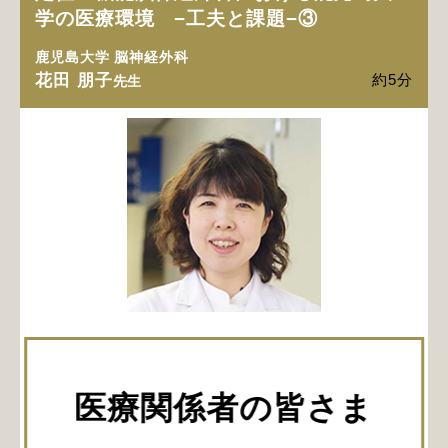
学の医療環境 −工夫と課題−③
鹿児島大学 脳神経外科
花田 朋子
約5分
先生
第3回目は、治療手段の多様化についてです。患者の希
望に沿いながら、どのような治療を選択していけばよい
かを、症例や動画とともにご紹介しています。難しい症
医療関係者の皆さま
例に対して、良く調べ、準備し、必要に応じて経験豊富
な医師に支援を仰ぎ、自施設で治療を完結する努力が大
切だとおっしゃる先生。ぜひ、ご参考にしてください。