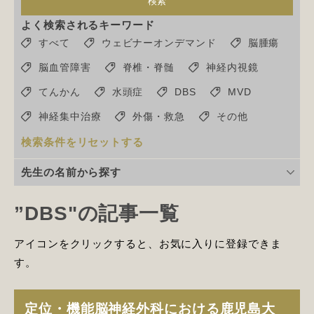
検索
よく検索されるキーワード
すべて
ウェビナーオンデマンド
脳腫瘍
脳血管障害
脊椎・脊髄
神経内視鏡
てんかん
水頭症
DBS
MVD
神経集中治療
外傷・救急
その他
検索条件をリセットする
先生の名前から探す
”DBS"の記事一覧
アイコンをクリックすると、お気に入りに登録できま
す。
定位・機能脳神経外科における鹿児島大